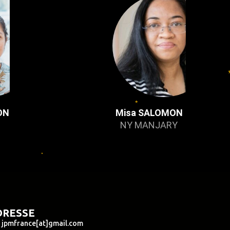
ON
Misa SALOMON
NY MANJARY
DRESSE
jpmfrance[at]gmail.com