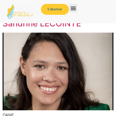
Étiquette :
Impact
S'abonner
Sandrine LECOINTE
OANE