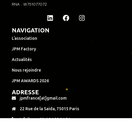
RNA : W751077072
NAVIGATION
L’association
JPM Factory
Actualités
Nous rejoindre
JPM AWARDS 2026
ADRESSE
jpmfrance[at]gmail.com
22 Rue de la Saïda, 75015 Paris
Infoline : +33 6 34 28 04 54
© Juniors Pour Madagascar 2026 – Tous droits réservés