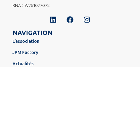
RNA : W751077072
NAVIGATION
L’association
JPM Factory
Actualités
Nous rejoindre
JPM AWARDS 2026
ADRESSE
jpmfrance[at]gmail.com
22 Rue de la Saïda, 75015 Paris
© Juniors Pour Madagascar 2026 – Tous droits réservés